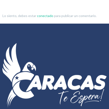
Lo siento, debes estar
conectado
para publicar un comentario.