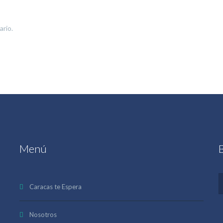
ario.
Menú
Caracas te Espera
Nosotros