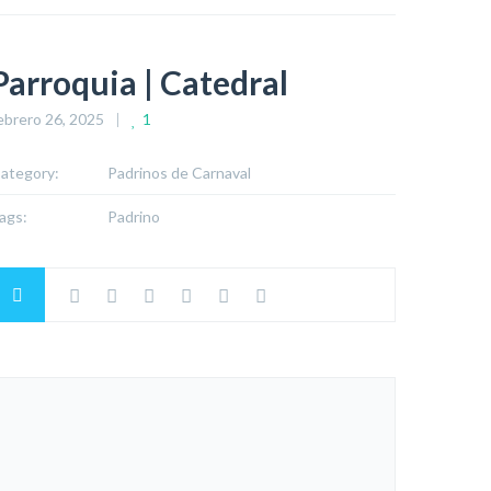
Parroquia | Catedral
ebrero 26, 2025
1
ategory:
Padrinos de Carnaval
ags:
Padrino