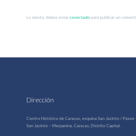
Lo siento, debes estar
conectado
para publicar un coment
Dirección
Centro Histórico de Caracas, esquina San Jacinto / Paseo
San Jacinto – Mezzanina. Caracas, Distrito Capital.