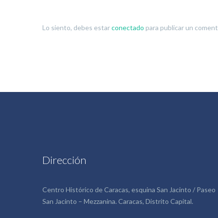
Lo siento, debes estar
conectado
para publicar un coment
Dirección
Centro Histórico de Caracas, esquina San Jacinto / Paseo
San Jacinto – Mezzanina. Caracas, Distrito Capital.