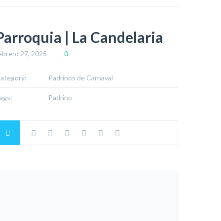
Parroquia | La Candelaria
ebrero 27, 2025
0
ategory:
Padrinos de Carnaval
ags:
Padrino