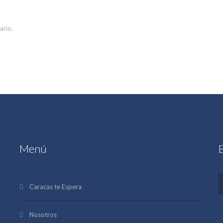
ario.
Menú
Caracas te Espera
Nosotros