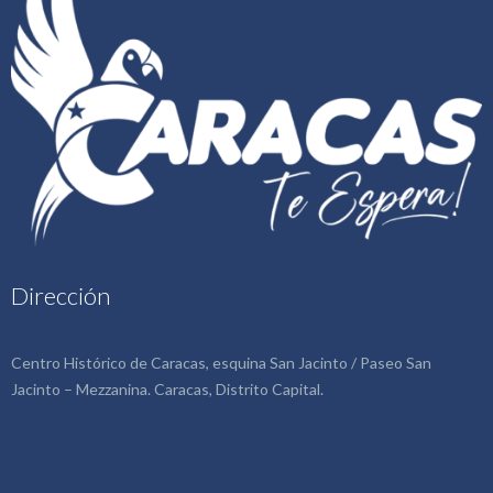
Dirección
Centro Histórico de Caracas, esquina San Jacinto / Paseo San
Jacinto – Mezzanina. Caracas, Distrito Capital.