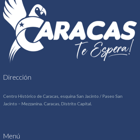
Dirección
Centro Histórico de Caracas, esquina San Jacinto / Paseo San
Jacinto – Mezzanina. Caracas, Distrito Capital.
Menú